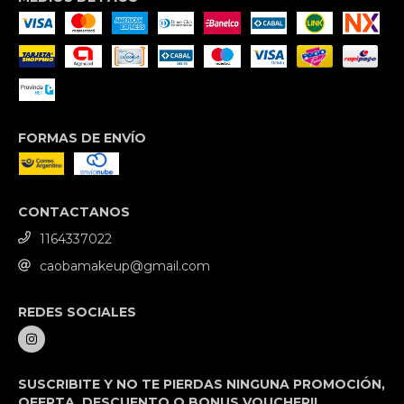
FORMAS DE ENVÍO
CONTACTANOS
1164337022
caobamakeup@gmail.com
REDES SOCIALES
SUSCRIBITE Y NO TE PIERDAS NINGUNA PROMOCIÓN,
OFERTA, DESCUENTO O BONUS VOUCHER!!