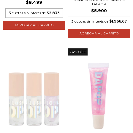
$8.499
DAPOP
$5.900
3
cuotas sin interés de
$2.833
3
cuotas sin interés de
$1.966,67
AGREGAR AL CARRITO
AGREGAR AL CARRITO
24
%
OFF