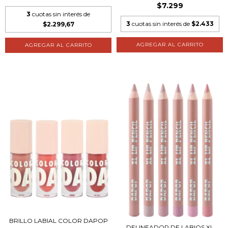
$7.299
3
cuotas sin interés de
3
cuotas sin interés de
$2.433
$2.299,67
AGREGAR AL CARRITO
AGREGAR AL CARRITO
BRILLO LABIAL COLOR DAPOP
DELINEADOR DE LABIOS XL