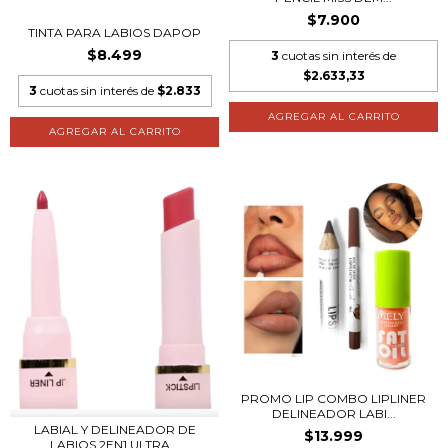
$7.900
TINTA PARA LABIOS DAPOP
$8.499
3
cuotas sin interés de
$2.633,33
3
cuotas sin interés de
$2.833
AGREGAR AL CARRITO
AGREGAR AL CARRITO
PROMO LIP COMBO LIPLINER
DELINEADOR LABI...
LABIAL Y DELINEADOR DE
$13.999
LABIOS 2EN1 ULTRA...