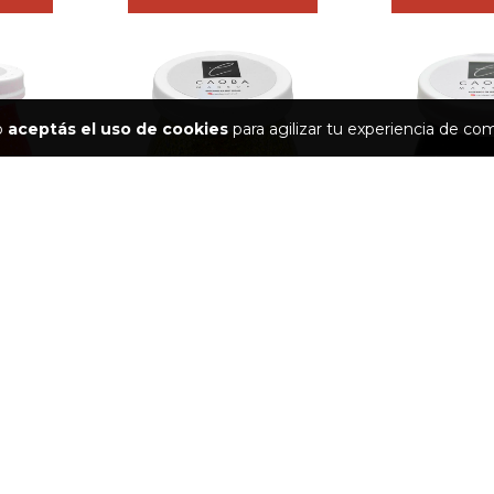
io
aceptás el uso de cookies
para agilizar tu experiencia de co
PARTY
FRASCO GRANDE PARTY
FRASCO GRA
ARA...
GLITTER EN GEL - AMA...
GLITTER EN G
$11.494
$11.
$3.831,33
3
cuotas sin interés de
$3.831,33
3
cuotas sin inter