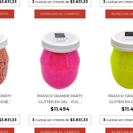
$3.831,33
3
cuotas sin interés de
$3.831,33
3
cuotas sin inter
PARTY
FRASCO GRANDE PARTY
FRASCO GRA
OSE...
GLITTER EN GEL - FUC...
GLITTER EN G
$11.494
$11.
$3.831,33
3
cuotas sin interés de
$3.831,33
3
cuotas sin inter