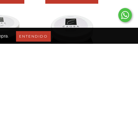
mpra.
ENTENDIDO
NDE PARTY
FRASCO GRANDE PARTY
EL - NEG...
GLITTER EN GEL -NEGR...
494
$11.494
és de
$3.831,33
3
cuotas sin interés de
$3.831,33