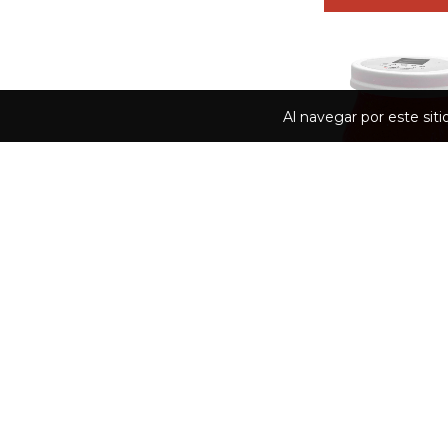
Al navegar por este sit
FRASCO GRANDE 
GLITTER EN GEL -N
$11.494
3
cuotas sin interés de