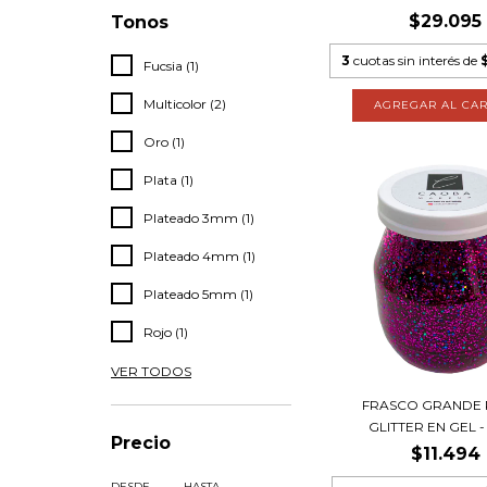
$29.095
Tonos
3
cuotas sin interés de
Fucsia (1)
Multicolor (2)
Oro (1)
Plata (1)
Plateado 3mm (1)
Plateado 4mm (1)
Plateado 5mm (1)
Rojo (1)
VER TODOS
FRASCO GRANDE 
GLITTER EN GEL - 
Precio
$11.494
DESDE
HASTA