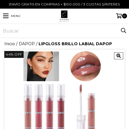
ENVÍO GRATIS EN COMPRAS + $100.000 / 3 CUOTAS S/INTERES
MENÚ
0
Inicio
/
DAPOP
/
LIPGLOSS BRILLO LABIAL DAPOP
44
%
OFF