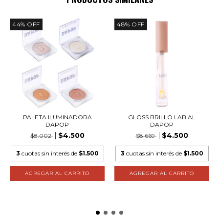
44
%
OFF
48
%
OFF
PALETA ILUMINADORA
GLOSS BRILLO LABIAL
DAPOP
DAPOP
$4.500
$4.500
$8.002
$8.669
3
cuotas sin interés de
$1.500
3
cuotas sin interés de
$1.500
AGREGAR AL CARRITO
AGREGAR AL CARRITO